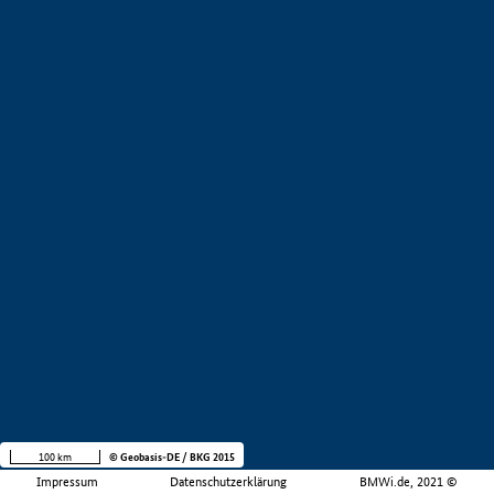
100 km
© Geobasis-DE / BKG 2015
Impressum
Datenschutzerklärung
BMWi.de, 2021 ©