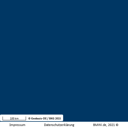
100 km
© Geobasis-DE / BKG 2015
Impressum
Datenschutzerklärung
BMWi.de, 2021 ©