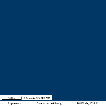
100 km
© Geobasis-DE / BKG 2015
Impressum
Datenschutzerklärung
BMWi.de, 2021 ©