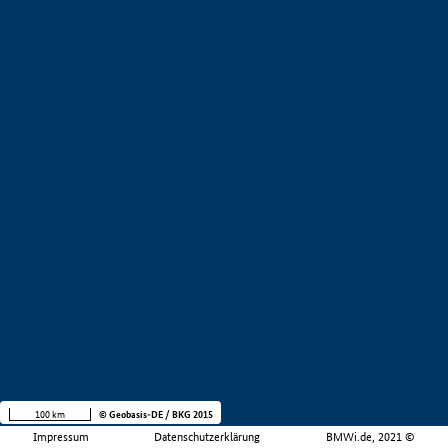
100 km
© Geobasis-DE / BKG 2015
Impressum
Datenschutzerklärung
BMWi.de, 2021 ©