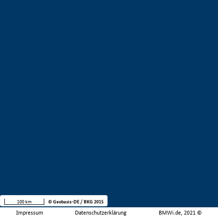
100 km
© Geobasis-DE / BKG 2015
Impressum
Datenschutzerklärung
BMWi.de, 2021 ©