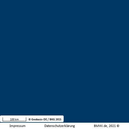
100 km
© Geobasis-DE / BKG 2015
Impressum
Datenschutzerklärung
BMWi.de, 2021 ©