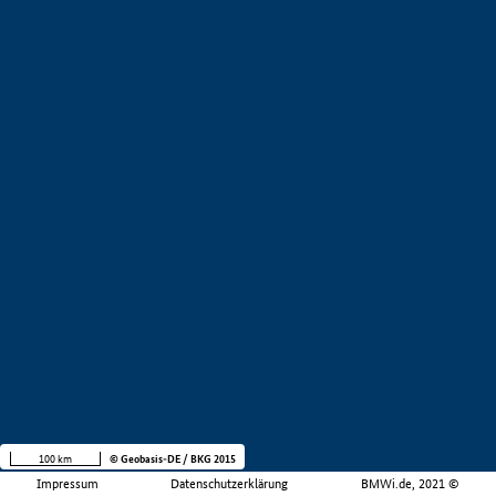
100 km
© Geobasis-DE / BKG 2015
Impressum
Datenschutzerklärung
BMWi.de, 2021 ©