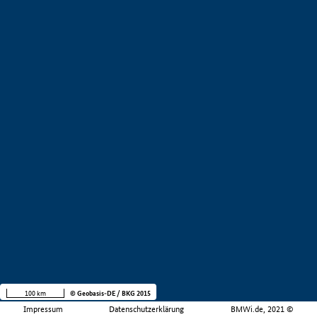
100 km
© Geobasis-DE / BKG 2015
Impressum
Datenschutzerklärung
BMWi.de, 2021 ©