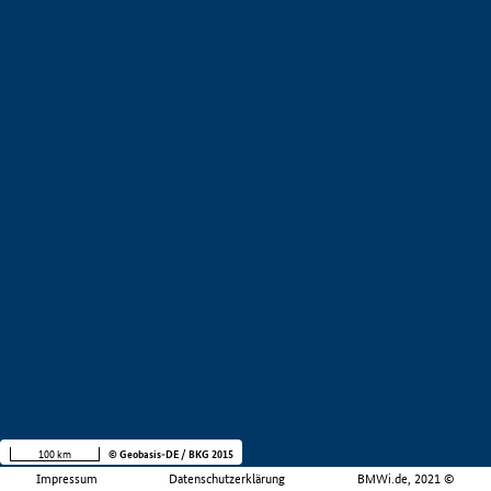
100 km
© Geobasis-DE / BKG 2015
Impressum
Datenschutzerklärung
BMWi.de, 2021 ©