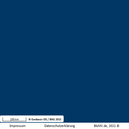
100 km
© Geobasis-DE / BKG 2015
Impressum
Datenschutzerklärung
BMWi.de, 2021 ©