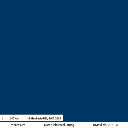
100 km
© Geobasis-DE / BKG 2015
Impressum
Datenschutzerklärung
BMWi.de, 2021 ©