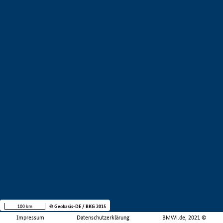
100 km
© Geobasis-DE / BKG 2015
Impressum
Datenschutzerklärung
BMWi.de, 2021 ©