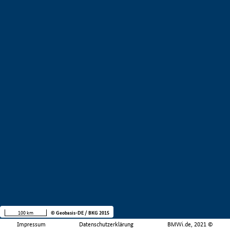
100 km
© Geobasis-DE / BKG 2015
Impressum
Datenschutzerklärung
BMWi.de, 2021 ©