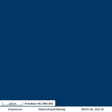
100 km
© Geobasis-DE / BKG 2015
Impressum
Datenschutzerklärung
BMWi.de, 2021 ©