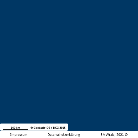
100 km
© Geobasis-DE / BKG 2015
Impressum
Datenschutzerklärung
BMWi.de, 2021 ©