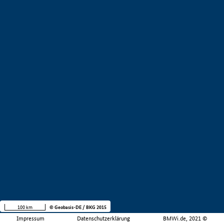
100 km
© Geobasis-DE / BKG 2015
Impressum
Datenschutzerklärung
BMWi.de, 2021 ©