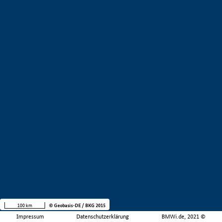
100 km
© Geobasis-DE / BKG 2015
Impressum
Datenschutzerklärung
BMWi.de, 2021 ©