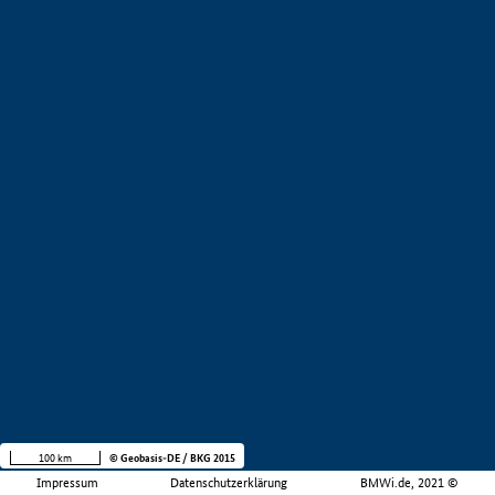
100 km
© Geobasis-DE / BKG 2015
Impressum
Datenschutzerklärung
BMWi.de, 2021 ©