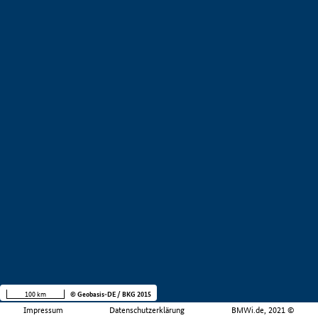
100 km
© Geobasis-DE / BKG 2015
Impressum
Datenschutzerklärung
BMWi.de, 2021 ©