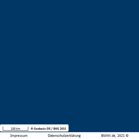
100 km
© Geobasis-DE / BKG 2015
Impressum
Datenschutzerklärung
BMWi.de, 2021 ©