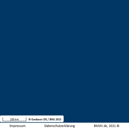
100 km
© Geobasis-DE / BKG 2015
Impressum
Datenschutzerklärung
BMWi.de, 2021 ©