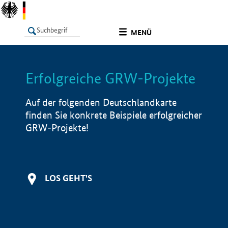
undefined
MENÜ
Erfolgreiche GRW-Projekte
LISTE
Filter
Info
Auf der folgenden Deutschlandkarte
finden Sie konkrete Beispiele erfolgreicher
GRW-Projekte!
LOS GEHT'S