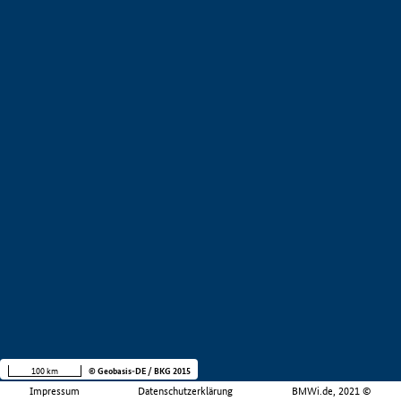
100 km
© Geobasis-DE / BKG 2015
Impressum
Datenschutzerklärung
BMWi.de, 2021 ©