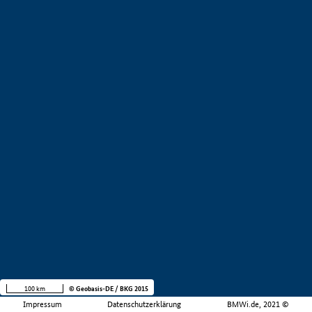
100 km
© Geobasis-DE / BKG 2015
Impressum
Datenschutzerklärung
BMWi.de, 2021 ©