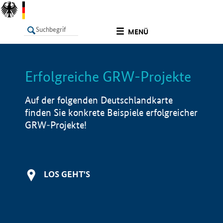
undefined
MENÜ
Erfolgreiche GRW-Projekte
LISTE
Filter
Info
Auf der folgenden Deutschlandkarte
finden Sie konkrete Beispiele erfolgreicher
GRW-Projekte!
LOS GEHT'S