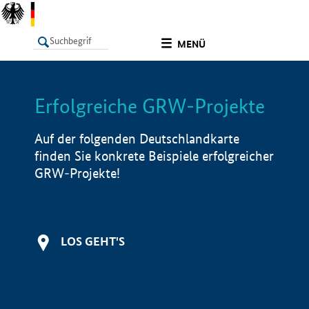
undefined
MENÜ
Erfolgreiche GRW-Projekte
LISTE
Filter
Info
Auf der folgenden Deutschlandkarte
finden Sie konkrete Beispiele erfolgreicher
GRW-Projekte!
LOS GEHT'S