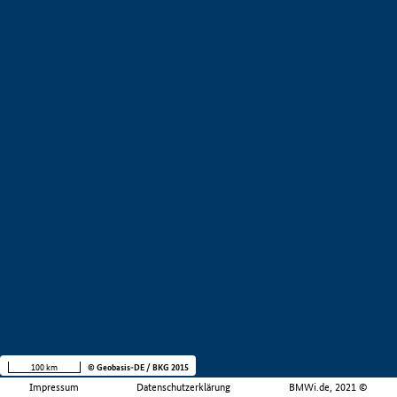
100 km
© Geobasis-DE / BKG 2015
Impressum
Datenschutzerklärung
BMWi.de, 2021 ©