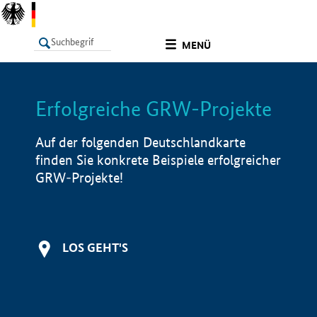
undefined
MENÜ
Erfolgreiche GRW-Projekte
LISTE
Filter
Info
Auf der folgenden Deutschlandkarte
finden Sie konkrete Beispiele erfolgreicher
GRW-Projekte!
LOS GEHT'S