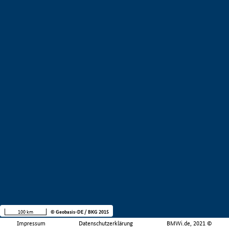
100 km
© Geobasis-DE / BKG 2015
Impressum
Datenschutzerklärung
BMWi.de, 2021 ©