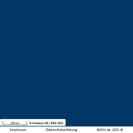
100 km
© Geobasis-DE / BKG 2015
Impressum
Datenschutzerklärung
BMWi.de, 2021 ©