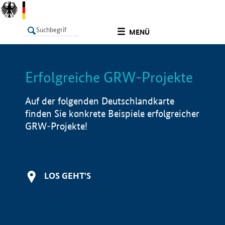
undefined
MENÜ
Erfolgreiche GRW-Projekte
LISTE
Filter
Info
Auf der folgenden Deutschlandkarte
finden Sie konkrete Beispiele erfolgreicher
GRW-Projekte!
LOS GEHT'S