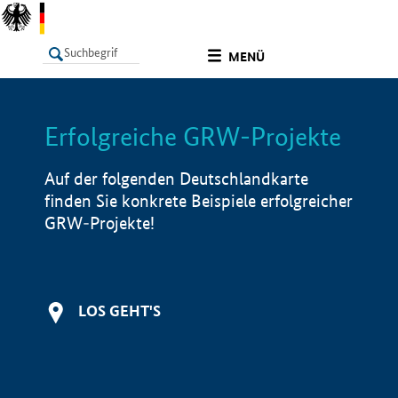
undefined
MENÜ
Erfolgreiche GRW-Projekte
LISTE
Filter
Info
Auf der folgenden Deutschlandkarte
finden Sie konkrete Beispiele erfolgreicher
GRW-Projekte!
LOS GEHT'S