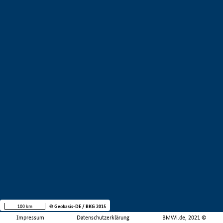
100 km
© Geobasis-DE / BKG 2015
Impressum
Datenschutzerklärung
BMWi.de, 2021 ©