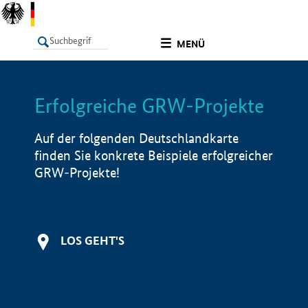
undefined
MENÜ
Erfolgreiche GRW-Projekte
LISTE
Filter
Info
Auf der folgenden Deutschlandkarte
finden Sie konkrete Beispiele erfolgreicher
GRW-Projekte!
LOS GEHT'S