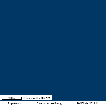
100 km
© Geobasis-DE / BKG 2015
Impressum
Datenschutzerklärung
BMWi.de, 2021 ©