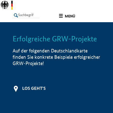
undefined
MENÜ
Erfolgreiche GRW-Projekte
LISTE
Filter
Info
Auf der folgenden Deutschlandkarte
finden Sie konkrete Beispiele erfolgreicher
GRW-Projekte!
LOS GEHT'S