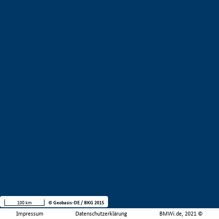
100 km
© Geobasis-DE / BKG 2015
Impressum
Datenschutzerklärung
BMWi.de, 2021 ©