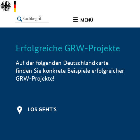
undefined
MENÜ
Erfolgreiche GRW-Projekte
LISTE
Filter
Info
Auf der folgenden Deutschlandkarte
finden Sie konkrete Beispiele erfolgreicher
GRW-Projekte!
LOS GEHT'S