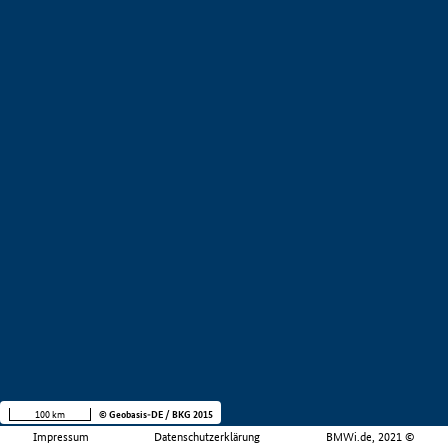
100 km
© Geobasis-DE / BKG 2015
Impressum
Datenschutzerklärung
BMWi.de, 2021 ©