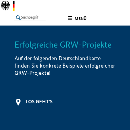
undefined
MENÜ
Erfolgreiche GRW-Projekte
LISTE
Filter
Info
Auf der folgenden Deutschlandkarte
finden Sie konkrete Beispiele erfolgreicher
GRW-Projekte!
LOS GEHT'S