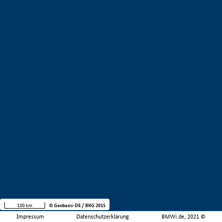
100 km
© Geobasis-DE / BKG 2015
Impressum
Datenschutzerklärung
BMWi.de, 2021 ©