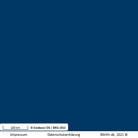
100 km
© Geobasis-DE / BKG 2015
Impressum
Datenschutzerklärung
BMWi.de, 2021 ©