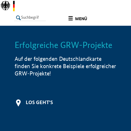
undefined
MENÜ
Erfolgreiche GRW-Projekte
LISTE
Filter
Info
Auf der folgenden Deutschlandkarte
finden Sie konkrete Beispiele erfolgreicher
GRW-Projekte!
LOS GEHT'S