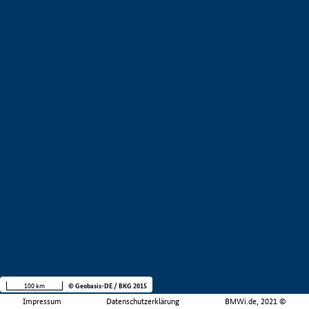
100 km
© Geobasis-DE / BKG 2015
Impressum
Datenschutzerklärung
BMWi.de, 2021 ©