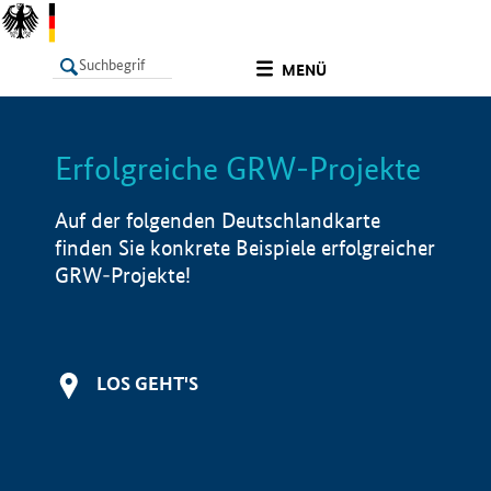
undefined
MENÜ
Erfolgreiche GRW-Projekte
LISTE
Filter
Info
Auf der folgenden Deutschlandkarte
finden Sie konkrete Beispiele erfolgreicher
GRW-Projekte!
LOS GEHT'S