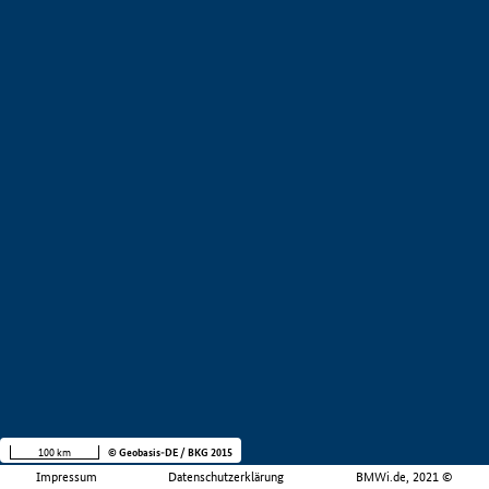
100 km
© Geobasis-DE / BKG 2015
Impressum
Datenschutzerklärung
BMWi.de, 2021 ©