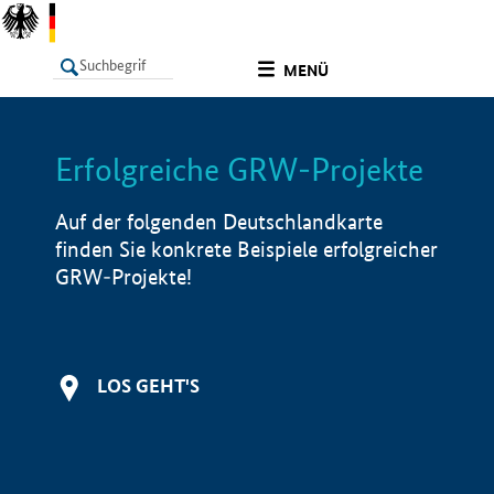
undefined
MENÜ
Erfolgreiche GRW-Projekte
LISTE
Filter
Info
Auf der folgenden Deutschlandkarte
finden Sie konkrete Beispiele erfolgreicher
GRW-Projekte!
LOS GEHT'S