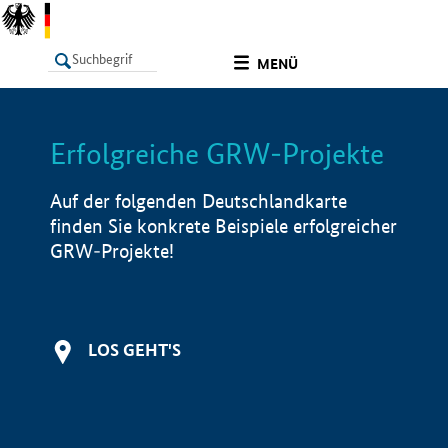
undefined
MENÜ
Erfolgreiche GRW-Projekte
LISTE
Filter
Info
Auf der folgenden Deutschlandkarte
finden Sie konkrete Beispiele erfolgreicher
GRW-Projekte!
LOS GEHT'S