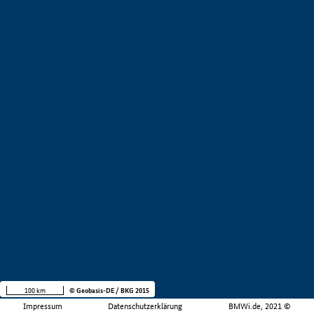
100 km
© Geobasis-DE / BKG 2015
Impressum
Datenschutzerklärung
BMWi.de, 2021 ©