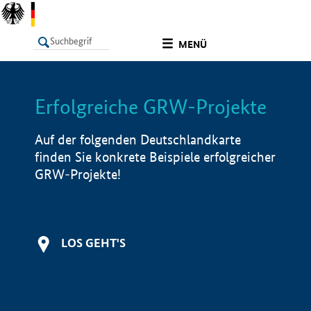
undefined
MENÜ
Erfolgreiche GRW-Projekte
LISTE
Filter
Info
Auf der folgenden Deutschlandkarte
finden Sie konkrete Beispiele erfolgreicher
GRW-Projekte!
LOS GEHT'S