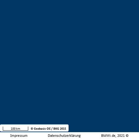
100 km
© Geobasis-DE / BKG 2015
Impressum
Datenschutzerklärung
BMWi.de, 2021 ©