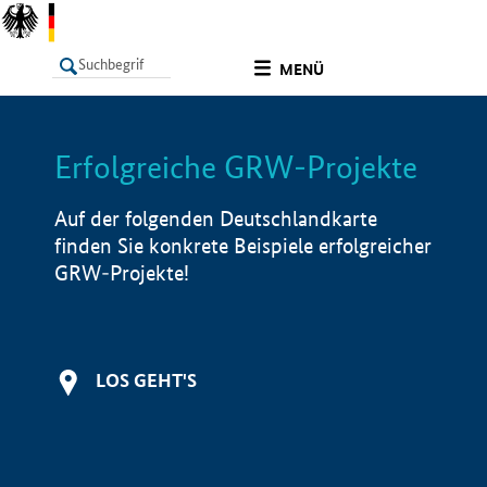
undefined
MENÜ
Erfolgreiche GRW-Projekte
LISTE
Filter
Info
Auf der folgenden Deutschlandkarte
finden Sie konkrete Beispiele erfolgreicher
GRW-Projekte!
LOS GEHT'S