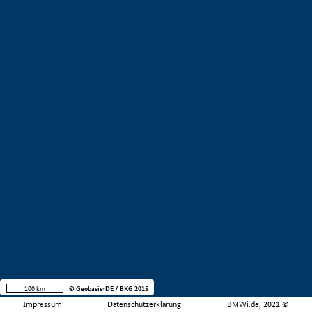
100 km
© Geobasis-DE / BKG 2015
Impressum
Datenschutzerklärung
BMWi.de, 2021 ©