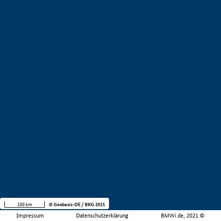
100 km
© Geobasis-DE / BKG 2015
Impressum
Datenschutzerklärung
BMWi.de, 2021 ©