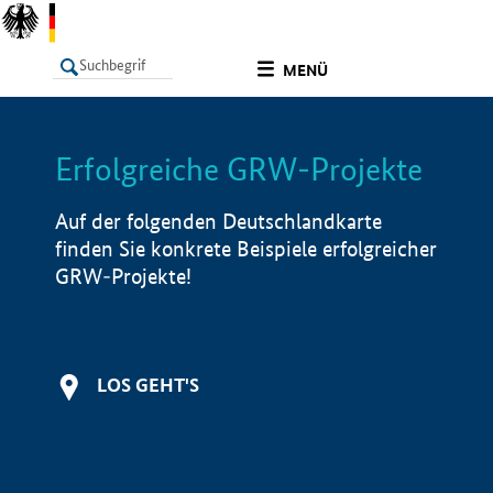
undefined
MENÜ
Erfolgreiche GRW-Projekte
LISTE
Filter
Info
Auf der folgenden Deutschlandkarte
finden Sie konkrete Beispiele erfolgreicher
GRW-Projekte!
LOS GEHT'S