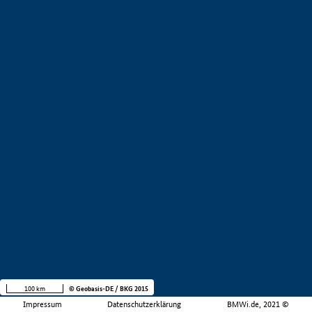
100 km
© Geobasis-DE / BKG 2015
Impressum
Datenschutzerklärung
BMWi.de, 2021 ©