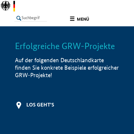
undefined
MENÜ
Erfolgreiche GRW-Projekte
LISTE
Filter
Info
Auf der folgenden Deutschlandkarte
finden Sie konkrete Beispiele erfolgreicher
GRW-Projekte!
LOS GEHT'S