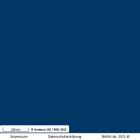
100 km
© Geobasis-DE / BKG 2015
Impressum
Datenschutzerklärung
BMWi.de, 2021 ©