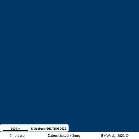
100 km
© Geobasis-DE / BKG 2015
Impressum
Datenschutzerklärung
BMWi.de, 2021 ©