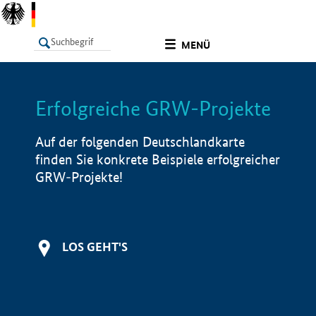
undefined
MENÜ
Erfolgreiche GRW-Projekte
LISTE
Filter
Info
Auf der folgenden Deutschlandkarte
finden Sie konkrete Beispiele erfolgreicher
GRW-Projekte!
LOS GEHT'S