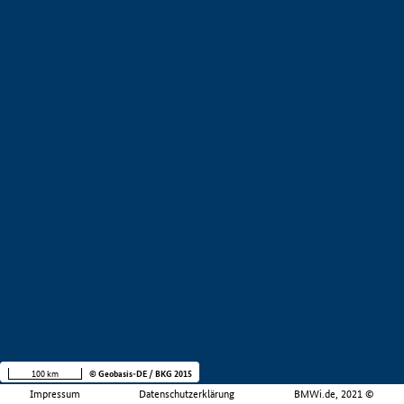
100 km
© Geobasis-DE / BKG 2015
Impressum
Datenschutzerklärung
BMWi.de, 2021 ©