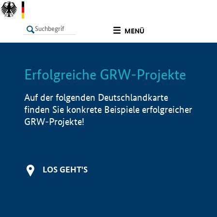
undefined
MENÜ
Erfolgreiche GRW-Projekte
LISTE
Filter
Info
Auf der folgenden Deutschlandkarte
finden Sie konkrete Beispiele erfolgreicher
GRW-Projekte!
LOS GEHT'S