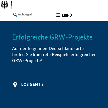
undefined
MENÜ
Erfolgreiche GRW-Projekte
LISTE
Filter
Info
Auf der folgenden Deutschlandkarte
finden Sie konkrete Beispiele erfolgreicher
GRW-Projekte!
LOS GEHT'S