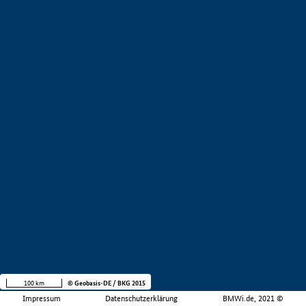
100 km
© Geobasis-DE / BKG 2015
Impressum
Datenschutzerklärung
BMWi.de, 2021 ©