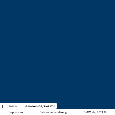
100 km
© Geobasis-DE / BKG 2015
Impressum
Datenschutzerklärung
BMWi.de, 2021 ©