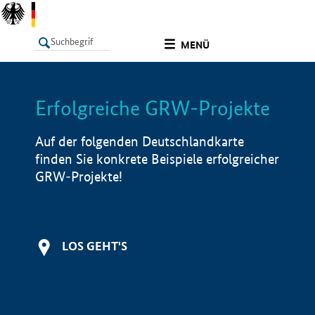
undefined
MENÜ
Erfolgreiche GRW-Projekte
LISTE
Filter
Info
Auf der folgenden Deutschlandkarte
finden Sie konkrete Beispiele erfolgreicher
GRW-Projekte!
LOS GEHT'S