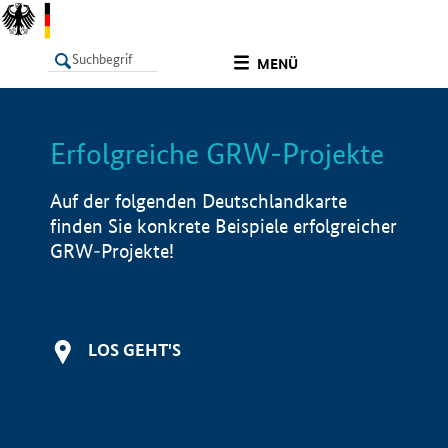
undefined
MENÜ
Erfolgreiche GRW-Projekte
LISTE
Filter
Info
Auf der folgenden Deutschlandkarte
finden Sie konkrete Beispiele erfolgreicher
GRW-Projekte!
LOS GEHT'S