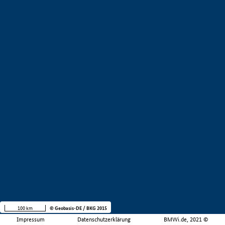
100 km
© Geobasis-DE / BKG 2015
Impressum
Datenschutzerklärung
BMWi.de, 2021 ©