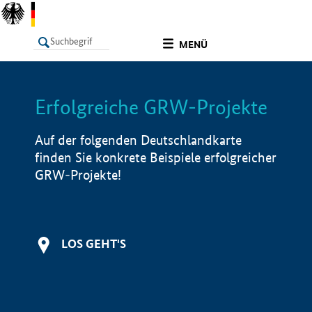
undefined
MENÜ
Erfolgreiche GRW-Projekte
LISTE
Filter
Info
Auf der folgenden Deutschlandkarte
finden Sie konkrete Beispiele erfolgreicher
GRW-Projekte!
LOS GEHT'S