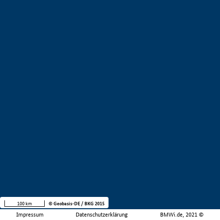
100 km
© Geobasis-DE / BKG 2015
Impressum
Datenschutzerklärung
BMWi.de, 2021 ©