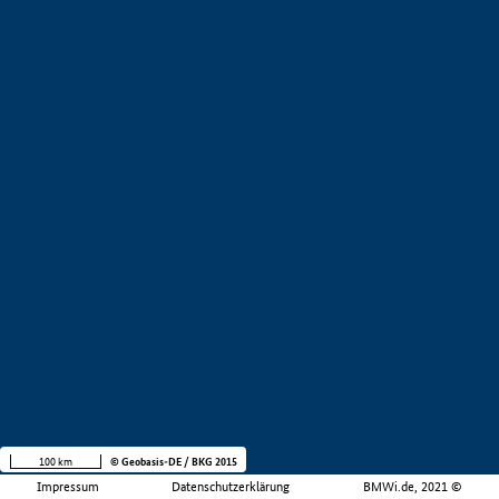
100 km
© Geobasis-DE / BKG 2015
Impressum
Datenschutzerklärung
BMWi.de, 2021 ©