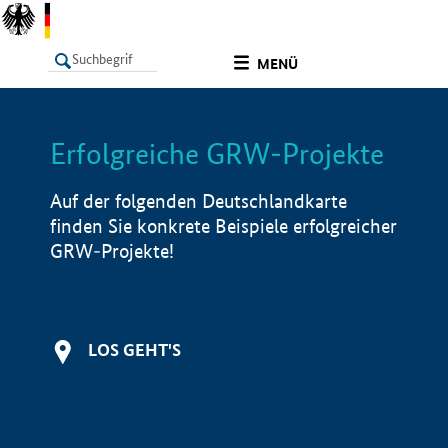
undefined
MENÜ
Erfolgreiche GRW-Projekte
LISTE
Filter
Info
Auf der folgenden Deutschlandkarte
finden Sie konkrete Beispiele erfolgreicher
GRW-Projekte!
LOS GEHT'S