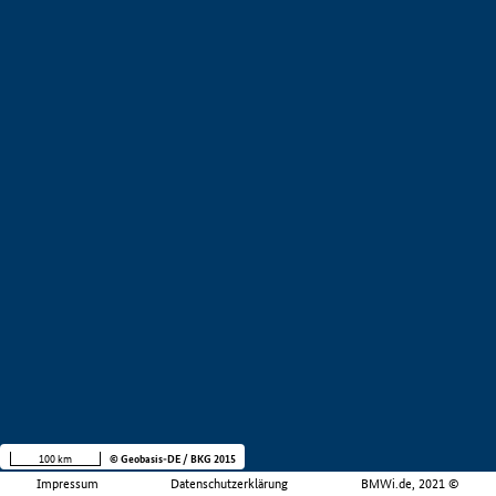
100 km
© Geobasis-DE / BKG 2015
Impressum
Datenschutzerklärung
BMWi.de, 2021 ©