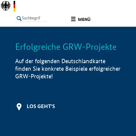
undefined
MENÜ
Erfolgreiche GRW-Projekte
LISTE
Filter
Info
Auf der folgenden Deutschlandkarte
finden Sie konkrete Beispiele erfolgreicher
GRW-Projekte!
LOS GEHT'S