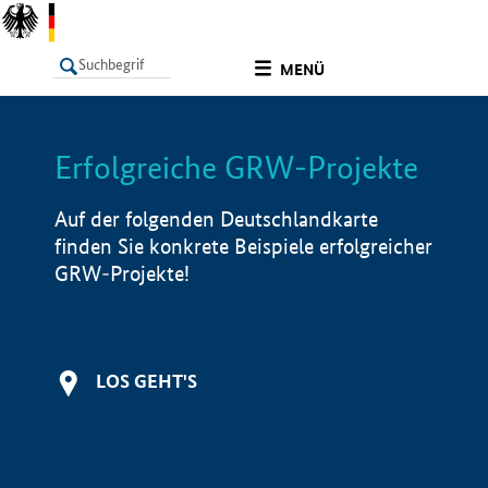
undefined
MENÜ
Erfolgreiche GRW-Projekte
LISTE
Filter
Info
Auf der folgenden Deutschlandkarte
finden Sie konkrete Beispiele erfolgreicher
GRW-Projekte!
LOS GEHT'S