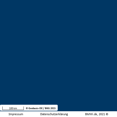
100 km
© Geobasis-DE / BKG 2015
Impressum
Datenschutzerklärung
BMWi.de, 2021 ©