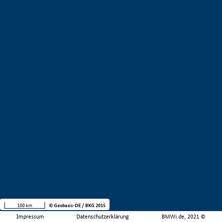
100 km
© Geobasis-DE / BKG 2015
Impressum
Datenschutzerklärung
BMWi.de, 2021 ©