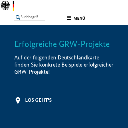
undefined
MENÜ
Erfolgreiche GRW-Projekte
LISTE
Filter
Info
Auf der folgenden Deutschlandkarte
finden Sie konkrete Beispiele erfolgreicher
GRW-Projekte!
LOS GEHT'S